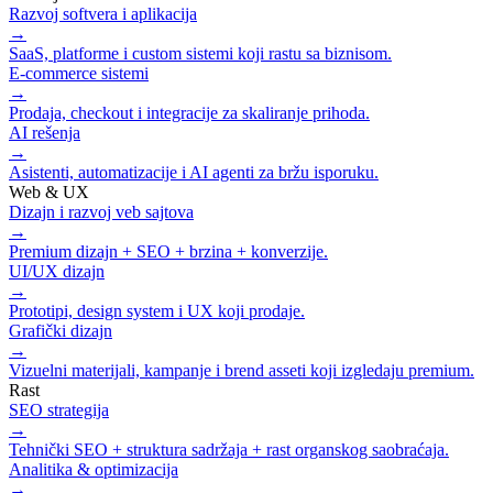
Razvoj softvera i aplikacija
→
SaaS, platforme i custom sistemi koji rastu sa biznisom.
E-commerce sistemi
→
Prodaja, checkout i integracije za skaliranje prihoda.
AI rešenja
→
Asistenti, automatizacije i AI agenti za bržu isporuku.
Web & UX
Dizajn i razvoj veb sajtova
→
Premium dizajn + SEO + brzina + konverzije.
UI/UX dizajn
→
Prototipi, design system i UX koji prodaje.
Grafički dizajn
→
Vizuelni materijali, kampanje i brend asseti koji izgledaju premium.
Rast
SEO strategija
→
Tehnički SEO + struktura sadržaja + rast organskog saobraćaja.
Analitika & optimizacija
→