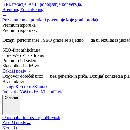
KPI, iteracije, A/B i poboljšanje konverzija.
Brending & marketing
→
Pozicioniranje, poruke i poverenje koje gradi prodaju.
Premium isporuka
Premium isporuka.
Dizajn, performanse i SEO grade se zajedno — da bi rezultat izgledao
SEO-first arhitektura
Core Web Vitals fokus
Premium UI sistem
Skalabilno i održivo
Zakaži poziv
→
Odgovor dobićeš brzo — bez generičkih priča. Dobijaš konkretan pla
Brzi linkovi
Usluge
Reference
Kontakt
Industrije
Naši radovi
Klijenti
Uvidi
O nama
O nama
Partneri
Karijera
Novosti
Zakaži poziv
→
Kontakt