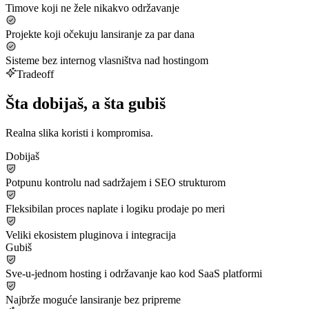
Timove koji ne žele nikakvo održavanje
Projekte koji očekuju lansiranje za par dana
Sisteme bez internog vlasništva nad hostingom
Tradeoff
Šta dobijaš, a šta gubiš
Realna slika koristi i kompromisa.
Dobijaš
Potpunu kontrolu nad sadržajem i SEO strukturom
Fleksibilan proces naplate i logiku prodaje po meri
Veliki ekosistem pluginova i integracija
Gubiš
Sve‑u‑jednom hosting i održavanje kao kod SaaS platformi
Najbrže moguće lansiranje bez pripreme