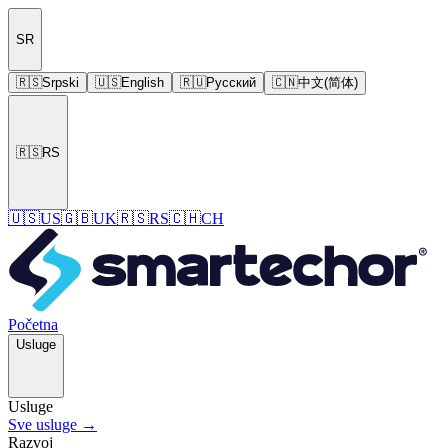
SR
🇷🇸
Srpski
🇺🇸
English
🇷🇺
Русский
🇨🇳
中文(简体)
🇷🇸
RS
🇺🇸
US
🇬🇧
UK
🇷🇸
RS
🇨🇭
CH
Početna
Usluge
Usluge
Sve usluge →
Razvoj