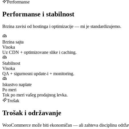
Performanse
Performanse i stabilnost
Brzina zavisi od hostinga i optimizacije — mi je standardizujemo.
Brzina sajta
Visoka
Uz CDN + optimizovane slike i caching.
Stabilnost
Visoka
QA + sigurnosni update‑i + monitoring.
Iskustvo naplate
Po meri
Tok po meri vašeg prodajnog levka.
Trošak
Trošak i održavanje
WooCommerce može biti ekonomičan — ali zahteva disciplinu održa