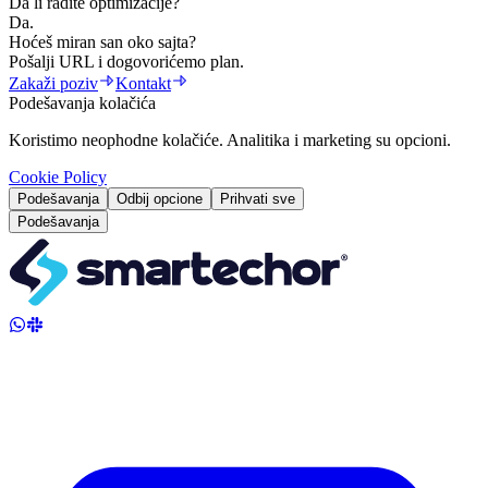
Da li radite optimizacije?
Da.
Hoćeš miran san oko sajta?
Pošalji URL i dogovorićemo plan.
Zakaži poziv
Kontakt
Podešavanja kolačića
Koristimo neophodne kolačiće. Analitika i marketing su opcioni.
Cookie Policy
Podešavanja
Odbij opcione
Prihvati sve
Podešavanja