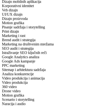
Dizajn mobilnih aplikacija
Korporativni identitet
Veb dizajn
UI/UX dizajn
Dizajn proizvoda
Motion grafika
Pisanje sadržaja i storytelling
Print dizajn
Marketing i rast
Brend audit i strategija
Marketing na društvenim mrežama
SEO audit i strategija
Istraživanje SEO ključnih reči
Google Analytics analiza
Google Ads kampanje
PPC marketing
Sitemap i arhitektura sadržaja
Analiza konkurencije
Video produkcija i animacija
Video produkcija
360 video
Drone video
Motion grafika
Scenario i storytelling
Naracija i audio