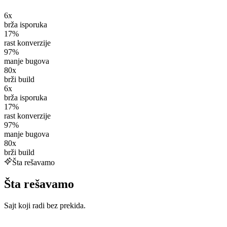
✅
Tehnička SEO osnova
6x
brža isporuka
17%
rast konverzije
97%
manje bugova
80x
brži build
6x
brža isporuka
17%
rast konverzije
97%
manje bugova
80x
brži build
Šta rešavamo
Šta rešavamo
Sajt koji radi bez prekida.