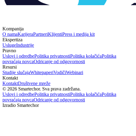
Kompanija
O nama
Karijera
Partneri
Klijenti
Press i medija kit
Ekspertiza
Usluge
Industrije
Pravno
Uslovi i odredbe
Politika privatnosti
Politika kolačića
Politika
povraćaja novca
Odricanje od odgovornosti
Resursi
Studije slučaja
Whitepaperi
Vodiči
Webinari
Kontakt
Kontakt
Društvene mreže
©
2026
Smartechor.
Sva prava zadržana.
Uslovi i odredbe
Politika privatnosti
Politika kolačića
Politika
povraćaja novca
Odricanje od odgovornosti
Izradio Smartechor