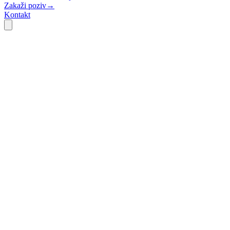
Zakaži poziv
→
Kontakt
Web plan
2-4 ned.
Brža isporuka
+20%
Konverzija
90+
Core Web Vitals