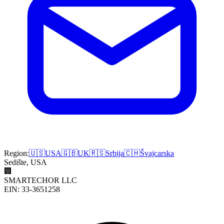
Region:
🇺🇸
USA
🇬🇧
UK
🇷🇸
Srbija
🇨🇭
Švajcarska
Sedište, USA
🏢
SMARTECHOR LLC
EIN: 33-3651258