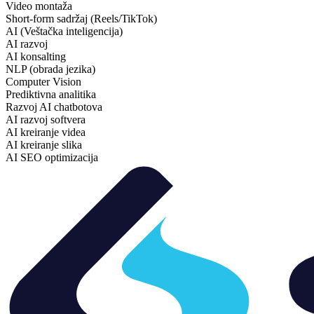
Video montaža
Short-form sadržaj (Reels/TikTok)
AI (Veštačka inteligencija)
AI razvoj
AI konsalting
NLP (obrada jezika)
Computer Vision
Prediktivna analitika
Razvoj AI chatbotova
AI razvoj softvera
AI kreiranje videa
AI kreiranje slika
AI SEO optimizacija