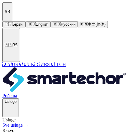
SR
🇷🇸
Srpski
🇺🇸
English
🇷🇺
Русский
🇨🇳
中文(简体)
🇷🇸
RS
🇺🇸
US
🇬🇧
UK
🇷🇸
RS
🇨🇭
CH
Početna
Usluge
Usluge
Sve usluge →
Razvoj