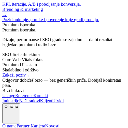
KPI, iteracije, A/B i poboljšanje konverzija.
Brending & marketing
→
Pozicioniranje, poruke i poverenje koje gradi prodaju.
Premium isporuka
Premium isporuka.
Dizajn, performanse i SEO grade se zajedno — da bi rezultat
izgledao premium i radio brzo.
SEO-first arhitektura
Core Web Vitals fokus
Premium UI sistem
Skalabilno i održivo
Zakaži poziv
→
Odgovor dobićeš brzo — bez generičkih priča. Dobijaš konkretan
plan.
Brzi linkovi
Usluge
Reference
Kontakt
Industrije
Naši radovi
Klijenti
Uvidi
O nama
O nama
Partneri
Karijera
Novosti