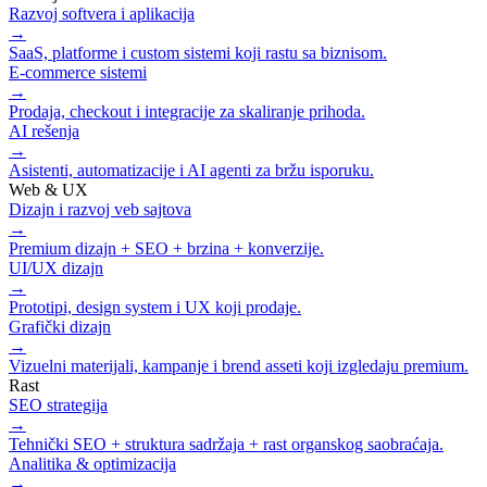
Razvoj softvera i aplikacija
→
SaaS, platforme i custom sistemi koji rastu sa biznisom.
E-commerce sistemi
→
Prodaja, checkout i integracije za skaliranje prihoda.
AI rešenja
→
Asistenti, automatizacije i AI agenti za bržu isporuku.
Web & UX
Dizajn i razvoj veb sajtova
→
Premium dizajn + SEO + brzina + konverzije.
UI/UX dizajn
→
Prototipi, design system i UX koji prodaje.
Grafički dizajn
→
Vizuelni materijali, kampanje i brend asseti koji izgledaju premium.
Rast
SEO strategija
→
Tehnički SEO + struktura sadržaja + rast organskog saobraćaja.
Analitika & optimizacija
→