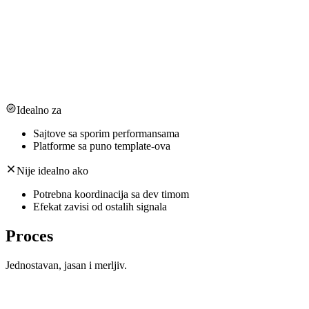
Implementacioni brief
Tehničke i sadržajne smernice za tim.
Content i struktura
Stranice, klasteri i interna veza.
Merenje i KPI
GA4/GSC i jasni ciljevi.
Idealno za
Sajtove sa sporim performansama
Platforme sa puno template‑ova
Nije idealno ako
Potrebna koordinacija sa dev timom
Efekat zavisi od ostalih signala
Proces
Jednostavan, jasan i merljiv.