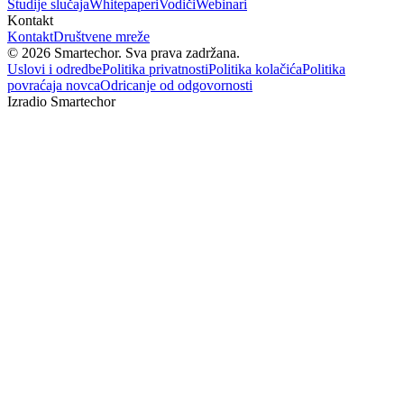
Studije slučaja
Whitepaperi
Vodiči
Webinari
Kontakt
Kontakt
Društvene mreže
©
2026
Smartechor.
Sva prava zadržana.
Uslovi i odredbe
Politika privatnosti
Politika kolačića
Politika
povraćaja novca
Odricanje od odgovornosti
Izradio Smartechor