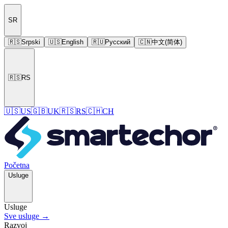
SR
🇷🇸
Srpski
🇺🇸
English
🇷🇺
Русский
🇨🇳
中文(简体)
🇷🇸
RS
🇺🇸
US
🇬🇧
UK
🇷🇸
RS
🇨🇭
CH
Početna
Usluge
Usluge
Sve usluge →
Razvoj