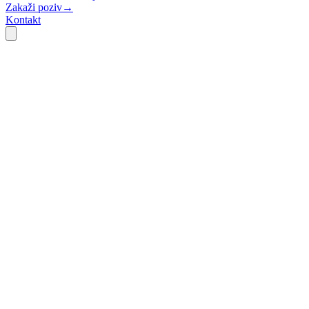
Zakaži poziv
→
Kontakt
SEO mapa signala
Intent
Rang
Intent
Rang
Intent
Rang