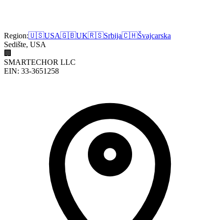
Region:
🇺🇸
USA
🇬🇧
UK
🇷🇸
Srbija
🇨🇭
Švajcarska
Sedište, USA
🏢
SMARTECHOR LLC
EIN: 33-3651258