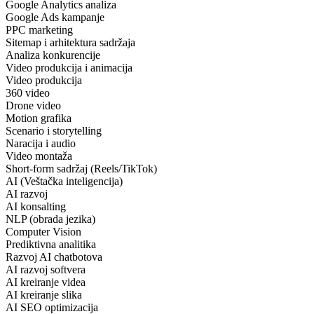
Google Analytics analiza
Google Ads kampanje
PPC marketing
Sitemap i arhitektura sadržaja
Analiza konkurencije
Video produkcija i animacija
Video produkcija
360 video
Drone video
Motion grafika
Scenario i storytelling
Naracija i audio
Video montaža
Short-form sadržaj (Reels/TikTok)
AI (Veštačka inteligencija)
AI razvoj
AI konsalting
NLP (obrada jezika)
Computer Vision
Prediktivna analitika
Razvoj AI chatbotova
AI razvoj softvera
AI kreiranje videa
AI kreiranje slika
AI SEO optimizacija