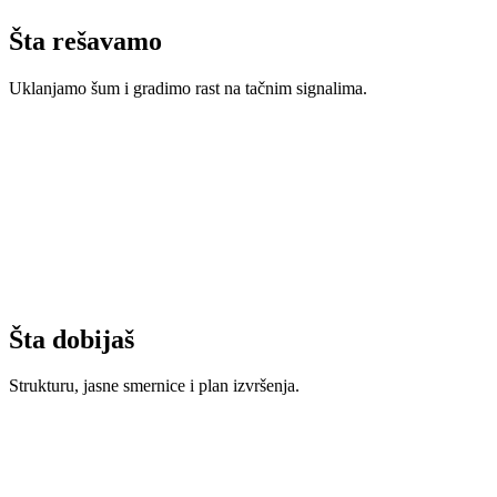
GSC + GA4
Uvidi uživo
Šta rešavamo
Uklanjamo šum i gradimo rast na tačnim signalima.
Šta dobijaš
Strukturu, jasne smernice i plan izvršenja.
SEO roadmap
Faze, prioriteti i očekivani efekti.