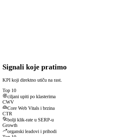
Signali koje pratimo
KPI koji direktno utiču na rast.
Top 10
ciljani upiti po klasterima
CWV
Core Web Vitals i brzina
CTR
bolji klik‑rate u SERP‑u
Growth
organski leadovi i prihodi
Top 10