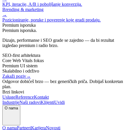
KPI, iteracije, A/B i poboljšanje konverzija.
Brending & marketing
→
Pozicioniranje, poruke i poverenje koje gradi prodaju.
Premium isporuka
Premium isporuka.
Dizajn, performanse i SEO grade se zajedno — da bi rezultat
izgledao premium i radio brzo.
SEO-first arhitektura
Core Web Vitals fokus
Premium UI sistem
Skalabilno i održivo
Zakaži poziv
→
Odgovor dobićeš brzo — bez generičkih priča. Dobijaš konkretan
plan.
Brzi linkovi
Usluge
Reference
Kontakt
Industrije
Naši radovi
Klijenti
Uvidi
O nama
O nama
Partneri
Karijera
Novosti