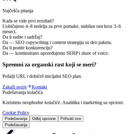
Najčešća pitanja
Kada se vide prvi rezultati?
Uobičajeno 4–8 nedelja za prve pomake, stabilan rast kroz 3–6
meseci.
Da li radite i sadržaj?
Da — SEO copywriting i content strategija su deo paketa.
Da li pratite konkurenciju?
Da — kontinuirano upoređujemo SERP i share of voice.
Spremni za organski rast koji se meri?
Pošalji URL i dobićeš inicijalni SEO plan.
Zakaži poziv
Kontakt
Podešavanja kolačića
Koristimo neophodne kolačiće. Analitika i marketing su opcioni.
Cookie Policy
Podešavanja
Odbij opcione
Prihvati sve
Podešavanja