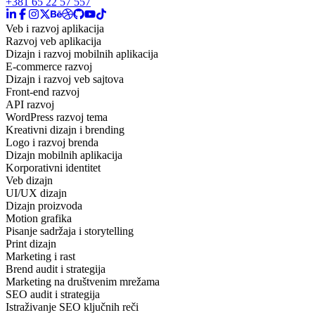
+381 65 22 57 557
Veb i razvoj aplikacija
Razvoj veb aplikacija
Dizajn i razvoj mobilnih aplikacija
E-commerce razvoj
Dizajn i razvoj veb sajtova
Front-end razvoj
API razvoj
WordPress razvoj tema
Kreativni dizajn i brending
Logo i razvoj brenda
Dizajn mobilnih aplikacija
Korporativni identitet
Veb dizajn
UI/UX dizajn
Dizajn proizvoda
Motion grafika
Pisanje sadržaja i storytelling
Print dizajn
Marketing i rast
Brend audit i strategija
Marketing na društvenim mrežama
SEO audit i strategija
Istraživanje SEO ključnih reči