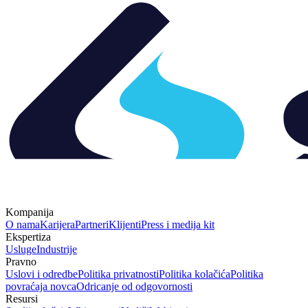
Kompanija
O nama
Karijera
Partneri
Klijenti
Press i medija kit
Ekspertiza
Usluge
Industrije
Pravno
Uslovi i odredbe
Politika privatnosti
Politika kolačića
Politika
povraćaja novca
Odricanje od odgovornosti
Resursi