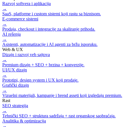
Razvoj softvera i aplikacija
→
SaaS, platforme i custom sistemi koji rastu sa biznisom.
E-commerce sistemi
→
Prodaja, checkout i integracije za skaliranje prihoda.
AI rešenja
→
Asistenti, automatizacije i AI agenti za bržu isporuku.
Web & UX
Dizajn i razvoj veb sajtova
→
Premium dizajn + SEO + brzina + konverzije.
UI/UX dizajn
→
Prototipi, design system i UX koji prodaje.
Grafički dizajn
→
Vizuelni materijali, kampanje i brend asseti koji izgledaju premium.
Rast
SEO strategija
→
Tehnički SEO + struktura sadržaja + rast organskog saobraćaja.
Analitika & optimizacija
→