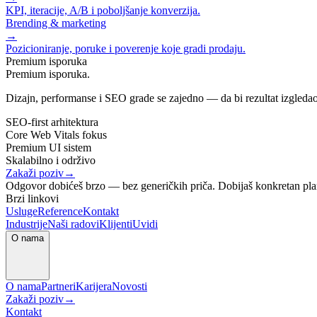
KPI, iteracije, A/B i poboljšanje konverzija.
Brending & marketing
→
Pozicioniranje, poruke i poverenje koje gradi prodaju.
Premium isporuka
Premium isporuka.
Dizajn, performanse i SEO grade se zajedno — da bi rezultat izgledao
SEO-first arhitektura
Core Web Vitals fokus
Premium UI sistem
Skalabilno i održivo
Zakaži poziv
→
Odgovor dobićeš brzo — bez generičkih priča. Dobijaš konkretan pla
Brzi linkovi
Usluge
Reference
Kontakt
Industrije
Naši radovi
Klijenti
Uvidi
O nama
O nama
Partneri
Karijera
Novosti
Zakaži poziv
→
Kontakt