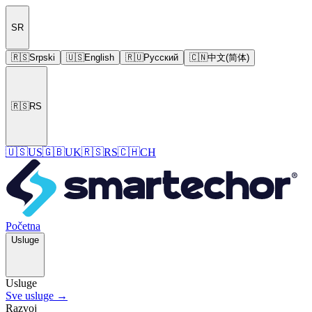
SR
🇷🇸
Srpski
🇺🇸
English
🇷🇺
Русский
🇨🇳
中文(简体)
🇷🇸
RS
🇺🇸
US
🇬🇧
UK
🇷🇸
RS
🇨🇭
CH
Početna
Usluge
Usluge
Sve usluge →
Razvoj