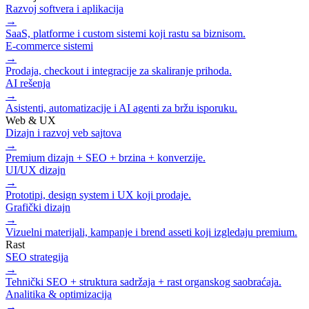
Razvoj softvera i aplikacija
→
SaaS, platforme i custom sistemi koji rastu sa biznisom.
E-commerce sistemi
→
Prodaja, checkout i integracije za skaliranje prihoda.
AI rešenja
→
Asistenti, automatizacije i AI agenti za bržu isporuku.
Web & UX
Dizajn i razvoj veb sajtova
→
Premium dizajn + SEO + brzina + konverzije.
UI/UX dizajn
→
Prototipi, design system i UX koji prodaje.
Grafički dizajn
→
Vizuelni materijali, kampanje i brend asseti koji izgledaju premium.
Rast
SEO strategija
→
Tehnički SEO + struktura sadržaja + rast organskog saobraćaja.
Analitika & optimizacija
→